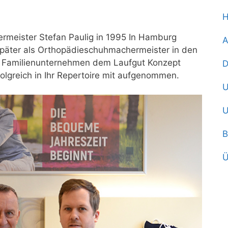
meister Stefan Paulig in 1995 In Hamburg
A
 später als Orthopädieschuhmachermeister in den
das Familienunternehmen dem Laufgut Konzept
D
lgreich in Ihr Repertoire mit aufgenommen.
U
U
B
Ü