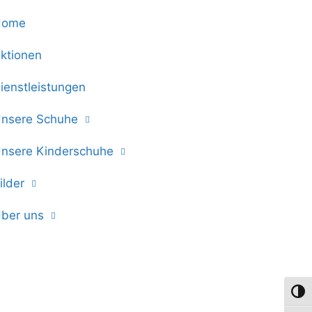
Home
ktionen
ienstleistungen
nsere Schuhe
nsere Kinderschuhe
ilder
ber uns
Umsch