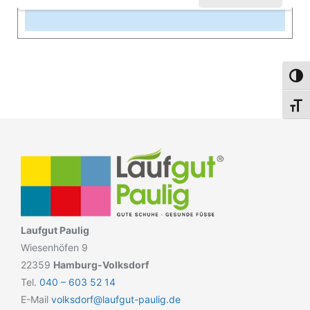
Sie bitte zu. Weitere Informationen finden Sie in unserer
Datenschutzerklärung hier.
Umsch
Schri
Laufgut Paulig
Wiesenhöfen 9
22359
Hamburg-Volksdorf
Tel.
040 – 603 52 14
E-Mail
volksdorf@laufgut-paulig.de