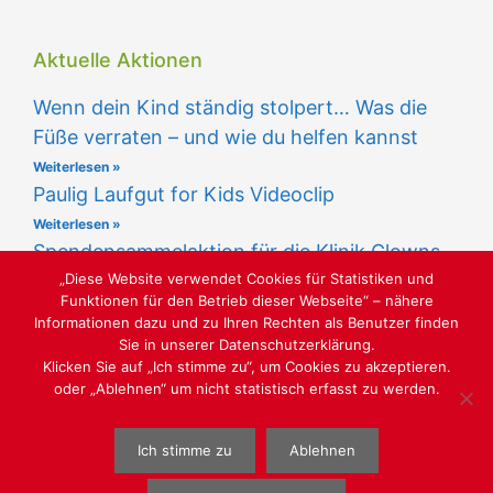
Aktuelle Aktionen
Wenn dein Kind ständig stolpert… Was die
Füße verraten – und wie du helfen kannst
Weiterlesen »
Paulig Laufgut for Kids Videoclip
Weiterlesen »
Spendensammelaktion für die Klinik Clowns
„Diese Website verwendet Cookies für Statistiken und
Weiterlesen »
Funktionen für den Betrieb dieser Webseite“ – nähere
Informationen dazu und zu Ihren Rechten als Benutzer finden
Sie in unserer Datenschutzerklärung.
Klicken Sie auf „Ich stimme zu“, um Cookies zu akzeptieren.
oder „Ablehnen“ um nicht statistisch erfasst zu werden.
IN VOLKSDORF UND AHRENSBURG
Ich stimme zu
Ablehnen
WEBGESTALTUNG
WWW.SABU-VERBUNDGRUPPE.DE
@ SABU
GMBH