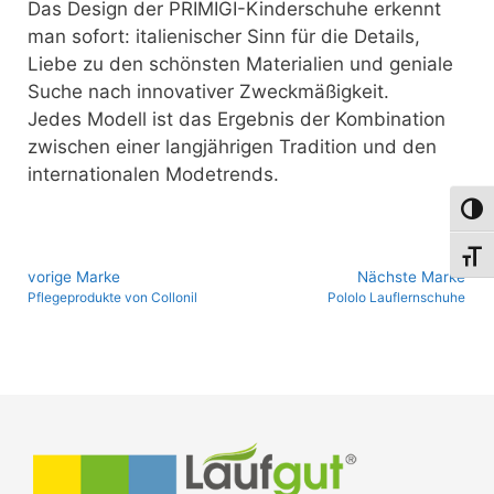
Das Design der PRIMIGI-Kinderschuhe erkennt
man sofort: italienischer Sinn für die Details,
Liebe zu den schönsten Materialien und geniale
Suche nach innovativer Zweckmäßigkeit.
Jedes Modell ist das Ergebnis der Kombination
zwischen einer langjährigen Tradition und den
internationalen Modetrends.
Umsch
Schri
vo­ri­ge Marke
Nächste Marke
Pflegeprodukte von Collonil
Pololo Lauflernschuhe