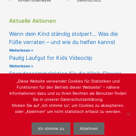
Aktuelle Aktionen
Wenn dein Kind ständig stolpert… Was die
Füße verraten – und wie du helfen kannst
Weiterlesen »
Paulig Laufgut for Kids Videoclip
Weiterlesen »
Spendensammelaktion für die Klinik Clowns
„Diese Website verwendet Cookies für Statistiken und
Weiterlesen »
Funktionen für den Betrieb dieser Webseite“ – nähere
Informationen dazu und zu Ihren Rechten als Benutzer finden
Sie in unserer Datenschutzerklärung.
Klicken Sie auf „Ich stimme zu“, um Cookies zu akzeptieren.
oder „Ablehnen“ um nicht statistisch erfasst zu werden.
IN VOLKSDORF UND AHRENSBURG
Ich stimme zu
Ablehnen
WEBGESTALTUNG
WWW.SABU-VERBUNDGRUPPE.DE
@ SABU
GMBH