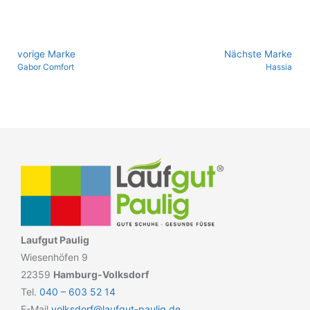
vo­ri­ge Marke
Nächste Marke
Gabor Comfort
Hassia
Laufgut Paulig
Wiesenhöfen 9
22359
Hamburg-Volksdorf
Tel.
040 – 603 52 14
E-Mail
volksdorf@laufgut-paulig.de