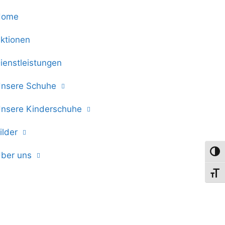
Home
ktionen
ienstleistungen
nsere Schuhe
nsere Kinderschuhe
ilder
Umsch
ber uns
Schri