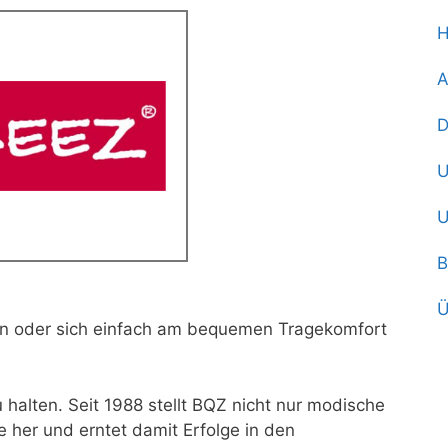
A
D
U
U
B
Ü
en oder sich einfach am bequemen Tragekomfort
u halten. Seit 1988 stellt BQZ nicht nur modische
 her und erntet damit Erfolge in den